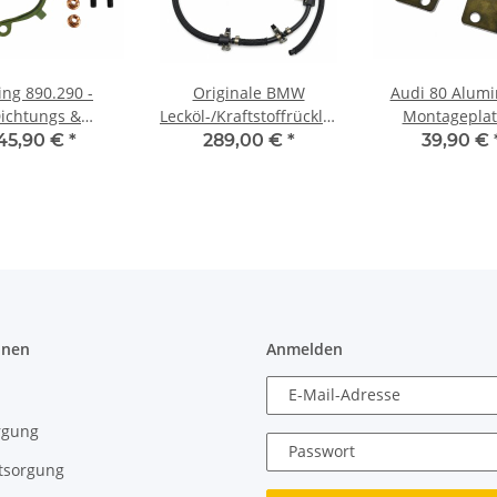
ing 890.290 -
Originale BMW
Audi 80 Alum
ichtungs &
Lecköl-/Kraftstoffrücklaufleitung
Montageplat
gessatz (Elring
- 6Zyl. Diesel M57D30
Längsträger
45,90 €
*
289,00 €
*
39,90 €
90) Turbolader -
Traverse 8mm
VW CUAA
Eigenbau
onen
Anmelden
E-Mail-Adresse
rgung
Passwort
tsorgung