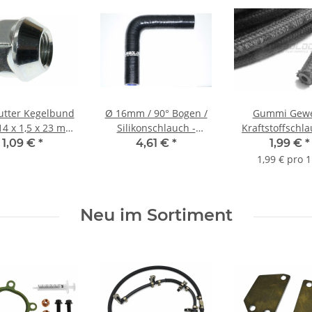
tter Kegelbund
Ø 16mm / 90° Bogen /
Gummi Gew
4 x 1,5 x 23 mm
Silikonschlauch -
Kraftstoffschl
W17 (offen)
schwarz
3.2 mm schwar
1,09 €
*
4,61 €
*
1,99 €
*
73379-B)
1,99 € pro 
Neu im Sortiment