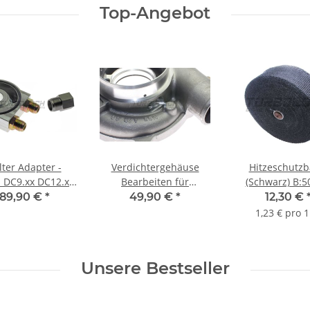
Top-Angebot
ilter Adapter -
Verdichtergehäuse
Hitzeschutz
 DC9.xx DC12.xx
Bearbeiten für
(Schwarz) B:
SC12.xx 54A
Drehzahlsensor -
L:10m
189,90 €
*
49,90 €
*
12,30 €
Garrett GT28xxR /
1,23 € pro 
GTX28xxR / GT30xxR /
GTX30xxR
Unsere Bestseller