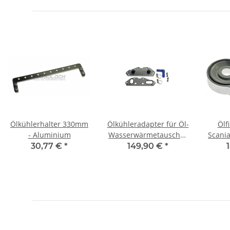
Ölkühlerhalter 330mm
Ölkühleradapter für Öl-
Ölf
- Aluminium
Wasserwärmetauscher
Scania
Ersatz- Audi 3.0 TFSI
D
30,77 €
*
149,90 €
*