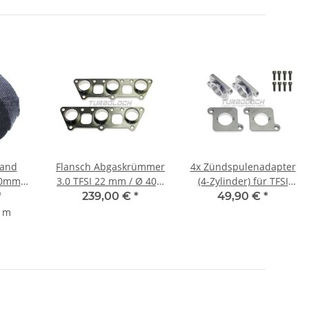
band
Flansch Abgaskrümmer
4x Zündspulenadapter
50mm
3.0 TFSI 22 mm / Ø 40,3
(4-Zylinder) für TFSI
(1.4571)
Zündspulen - passend
*
239,00 €
*
49,90 €
*
für VAG 1.8T
1 m