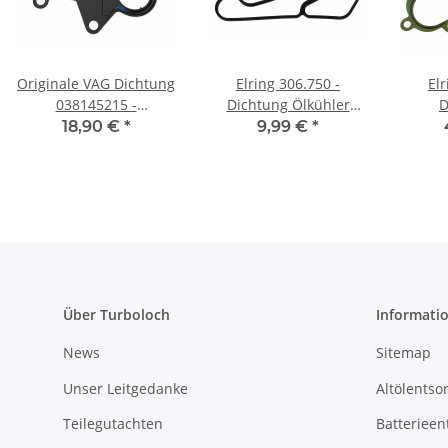
Originale VAG Dichtung
Elring 306.750 -
Elr
038145215 -
Dichtung Ölkühler
D
Kraftstoffpumpe
BMW N20 N52 N53 N54
Monta
18,90 €
*
9,99 €
*
Tandempumpe
N55 S55
890.2
Unterdruckpumpe VAG
1.9 TDI
Über Turboloch
Informati
News
Sitemap
Unser Leitgedanke
Altölentso
Teilegutachten
Batterieen