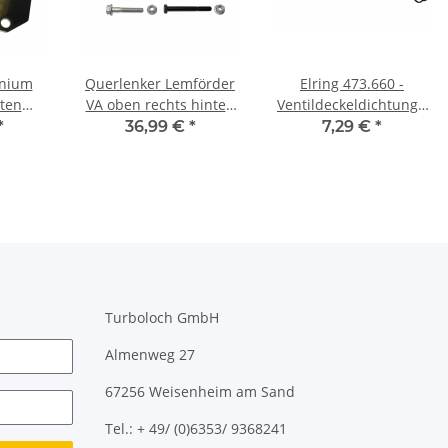
inium
Querlenker Lemförder
Elring 473.660 -
ten
VA oben rechts hinten
Ventildeckeldichtung -
 LLK
(2102901) - Audi VW
Audi 4.2 V8 innen
*
36,99 €
*
7,29 €
*
 6082
rechts
Turboloch GmbH
Almenweg 27
67256 Weisenheim am Sand
Tel.: + 49/ (0)6353/ 9368241